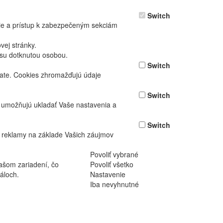
Switch
nie a prístup k zabezpečeným sekciám
ej stránky.
asu dotknutou osobou.
Switch
vate. Cookies zhromažďujú údaje
Switch
ž umožňujú ukladať Vaše nastavenia a
Switch
 reklamy na základe Vašich záujmov
Povoliť vybrané
ašom zariadení, čo
Povoliť všetko
áloch.
Nastavenie
Iba nevyhnutné