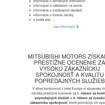
informácie o servisných intervaloch
informácie o nákladoch na servis
informácie o zvolávacích akciách
informácie o trvania záruky
a oveľa viac ...
viac informácií
MITSUBISHI MOTORS ZÍSKA
PRESTÍŽNE OCENENIE Z
VYSOKÚ ZÁKAZNÍCKU
SPOKOJNOSŤ A KVALITU
POPREDAJNÝCH SLUŽIEB
V silnej konkurencii z celej Európy si slovenský t
odnáša prestížne ocenenie za
1. miesto za kvali
popredajných služieb
a
2. miesto za vysokú
zákaznícku spokojnosť
, ktoré potvrdzujú ich vys