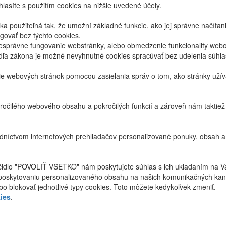
lasíte s použitím cookies na nižšie uvedené účely.
 použiteľná tak, že umožní základné funkcie, ako jej správne načíta
ovať bez týchto cookies.
právne fungovanie webstránky, alebo obmedzenie funkcionality webov
dľa zákona je možné nevyhnutné cookies spracúvať bez udelenia súhl
ie webových stránok pomocou zasielania správ o tom, ako stránky uží
ročilého webového obsahu a pokročilých funkcií a zároveň nám taktie
níctvom internetových prehliadačov personalizované ponuky, obsah a
ačidlo "POVOLIŤ VŠETKO" nám poskytujete súhlas s ich ukladaním na V
poskytovaniu personalizovaného obsahu na našich komunikačných kan
bo blokovať jednotlivé typy cookies. Toto môžete kedykoľvek zmeniť.
ies
.