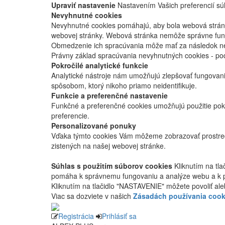
Upraviť nastavenie
Nastavením Vašich preferencií súh
Nevyhnutné cookies
Nevyhnutné cookies pomáhajú, aby bola webová stránka
webovej stránky. Webová stránka nemôže správne fung
Obmedzenie ich spracúvania môže mať za následok nes
Právny základ spracúvania nevyhnutných cookies - po
Pokročilé analytické funkcie
Analytické nástroje nám umožňujú zlepšovať fungovan
spôsobom, ktorý nikoho priamo neidentifikuje.
Funkcie a preferenčné nastavenie
Funkčné a preferenčné cookies umožňujú použitie pok
preferencie.
Personalizované ponuky
Vďaka týmto cookies Vám môžeme zobrazovať prostred
zistených na našej webovej stránke.
Súhlas s použitím súborov cookies
Kliknutím na tl
pomáha k správnemu fungovaniu a analýze webu a k 
Kliknutím na tlačidlo "NASTAVENIE" môžete povoliť ale
Viac sa dozviete v našich
Zásadách používania cook
Registrácia
Prihlásiť sa