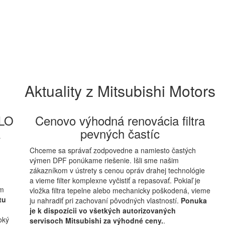
Aktuality z Mitsubishi Motors
LO
Cenovo výhodná renovácia filtra
A
pevných častíc
Chceme sa správať zodpovedne a namiesto častých
výmen DPF ponúkame riešenie. Išli sme našim
zákazníkom v ústrety s cenou opráv drahej technológie
a vieme filter komplexne vyčistiť a repasovať. Pokiaľ je
ím
vložka filtra tepelne alebo mechanicky poškodená, vieme
tu
ju nahradiť pri zachovaní pôvodných vlastností.
Ponuka
je k dispozícii vo všetkých autorizovaných
oký
servisoch Mitsubishi za výhodné ceny.
.