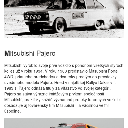
itsubishi Pajero
M
Mitsubishi vyrobilo svoje prvé vozidlo s pohonom všetkých štyroch
kolies už v roku 1934. V roku 1980 predstavilo Mitsubishi Forte
4WD, priameho predchodcu o dva roky predtým do prevádzky
uvedeného modelu Pajero. Hneď v najbližšej Rallye Dakar v r.
1983 si Pajero odnáša tituly za víťazstvo vo svojej kategórii.
Pajero sa stáva výrazne imidžovým prvkom spoločnosti
Mitsubishi, prakticky každé významné preteky terénnych vozidiel
obsadzuje aj továrenský tím Mitsubishi – a väčšinou veľmi
úspešne.