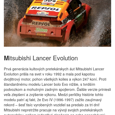
itsubishi Lancer Evolution
M
Prvá generácia kultových pretekárskych áut Mitsubishi Lancer
Evolution prišla na svet v roku 1992 a mala pod kapotou
dvojlitrový motor, pohon všetkých kolies a výkon 247 koní. Proti
štandardnému modelu Lancer bolo Evo nižšie, s tvrdším
podvozkom a mohutným zadným spojlerom. Ďalšie verzie priniesli
veľa zlepšení a zvýšenie výkonu. Medzi perličky histórie tohto
modelu patrí aj fakt, že Evo IV (1996-1997) zažilo zaujímavý
rekord – šesť tisíc vyrobených vozidiel sa predalo za tri dni!
Mitsubishi nepretržite pracuje na vývoji svojich pretekárskych