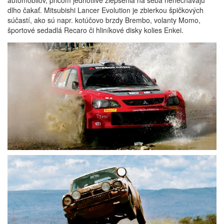
automobilov, pričom jednotlivé zlepšenia na seba nenechávajú
dlho čakať. Mitsubishi Lancer Evolution je zbierkou špičkových
súčastí, ako sú napr. kotúčovo brzdy Brembo, volanty Momo,
športové sedadlá Recaro či hliníkové disky kolies Enkei.