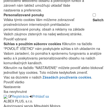
pokročilého webového obsahu a pokročilých funkcií a
zároveň nám taktiež umožňujú ukladať Vaše
nastavenia a preferencie.
Personalizované ponuky
Vďaka týmto cookies Vám môžeme zobrazovať
Switch
prostredníctvom internetových prehliadačov
personalizované ponuky, obsah a reklamy na základe
Vašich záujmov zistených na našej webovej stránke.
Povoliť vybrané
Súhlas s použitím súborov cookies
Kliknutím na tlačidlo
"POVOLIŤ VŠETKO" nám poskytujete súhlas s ich ukladaním na
Vašom zariadení, čo pomáha k správnemu fungovaniu a analýze
webu a k poskytovaniu personalizovaného obsahu na našich
komunikačných kanáloch.
Kliknutím na tlačidlo "NASTAVENIE" môžete povoliť alebo blokovať
jednotlivé typy cookies. Toto môžete kedykoľvek zmeniť.
Viac sa dozviete v našich
Zásadách používania cookies
.
Povoliť všetko
Nastavenie
Iba nevyhnutné
Registrácia
Prihlásiť sa
ALBEX PLUS, s.r.o.
Autorizovaný servis Mitsubishi Motors