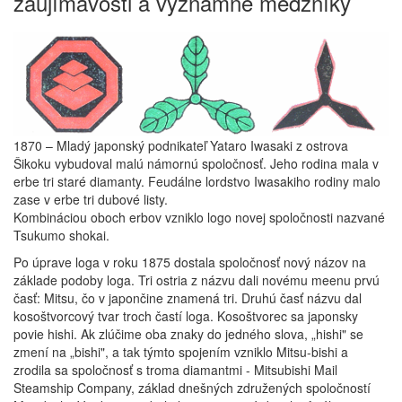
zaujímavosti a významné medzníky
1870 – Mladý japonský podnikateľ Yataro Iwasaki z ostrova
Šikoku vybudoval malú námornú spoločnosť. Jeho rodina mala v
erbe tri staré diamanty. Feudálne lordstvo Iwasakiho rodiny malo
zase v erbe tri dubové listy.
Kombináciou oboch erbov vzniklo logo novej spoločnosti nazvané
Tsukumo shokai.
Po úprave loga v roku 1875 dostala spoločnosť nový názov na
základe podoby loga. Tri ostria z názvu dali novému meenu prvú
časť: Mitsu, čo v japončine znamená tri. Druhú časť názvu dal
kosoštvorcový tvar troch častí loga. Kosoštvorec sa japonsky
povie hishi. Ak zlúčime oba znaky do jedného slova, „hishi" se
zmení na „bishi", a tak týmto spojením vzniklo Mitsu-bishi a
zrodila sa spoločnosť s troma diamantmi - Mitsubishi Mail
Steamship Company, základ dnešných združených spoločností