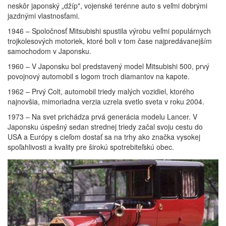
neskôr japonský „džíp", vojenské terénne auto s veľmi dobrými
jazdnými vlastnosťami.
1946 – Spoločnosť Mitsubishi spustila výrobu veľmi populárnych
trojkolesových motoriek, ktoré boli v tom čase najpredávanejším
samochodom v Japonsku.
1960 – V Japonsku bol predstavený model Mitsubishi 500, prvý
povojnový automobil s logom troch diamantov na kapote.
1962 – Prvý Colt, automobil triedy malých vozidiel, ktorého
najnovšia, mimoriadna verzia uzrela svetlo sveta v roku 2004.
1973 – Na svet prichádza prvá generácia modelu Lancer. V
Japonsku úspešný sedan strednej triedy začal svoju cestu do
USA a Európy s cieľom dostať sa na trhy ako značka vysokej
spoľahlivosti a kvality pre širokú spotrebiteľskú obec.