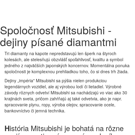
Spoločnosť Mitsubishi -
dejiny písané diamantmi
Tri diamanty na kapote nepredstavujú len šperk na štyroch
kolesách, ale stelesňujú obzvlášť spoľahlivosť, kvalitu a symbol
jedného z najväčších japonských koncernov. Momentálna ponuka
spoločnosti je komplexnou prehliadkou toho, čo si dnes trh žiada.
Dejiny „impéria" Mitsubishi sa pýšia nielen produkciou
legendárnych vozidiel, ale aj výrobou lodí či lietadiel. Výrobné
závody rôznych odvetví Mitsubishi sa nachádzajú vo viac ako 30
krajinách sveta, pričom zahŕňajú aj také odvetvia, ako je napr.
spracovanie plynu, ropy, výroba olejov, spracovanie ocele,
bankovníctvo či jemná technika.
istória Mitsubishi je bohatá na rôzne
H