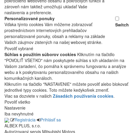
pokročilého webového obsahu a pokročilých funkcií a
zároveň nám taktiež umožňujú ukladať Vaše
nastavenia a preferencie.
Personalizované ponuky
Vďaka týmto cookies Vám môžeme zobrazovať
Switch
prostredníctvom internetových prehliadačov
personalizované ponuky, obsah a reklamy na základe
Vašich záujmov zistených na našej webovej stránke.
Povoliť vybrané
Súhlas s použitím súborov cookies
Kliknutím na tlačidlo
"POVOLIŤ VŠETKO" nám poskytujete súhlas s ich ukladaním na
Vašom zariadení, čo pomáha k správnemu fungovaniu a analýze
webu a k poskytovaniu personalizovaného obsahu na našich
komunikačných kanáloch.
Kliknutím na tlačidlo "NASTAVENIE" môžete povoliť alebo blokovať
jednotlivé typy cookies. Toto môžete kedykoľvek zmeniť.
Viac sa dozviete v našich
Zásadách používania cookies
.
Povoliť všetko
Nastavenie
Iba nevyhnutné
Registrácia
Prihlásiť sa
ALBEX PLUS, s.r.o.
Autorizovaný servis Mitsubishi Motors