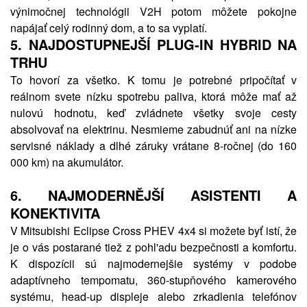
výnimočnej technológii V2H potom môžete pokojne
napájať celý rodinný dom, a to sa vyplatí.
5.
NAJDOSTUPNEJŠÍ PLUG-IN HYBRID NA
TRHU
To hovorí za všetko. K tomu je potrebné pripočítať v
reálnom svete nízku spotrebu paliva, ktorá môže mať až
nulovú hodnotu, keď zvládnete všetky svoje cesty
absolvovať na elektrinu. Nesmieme zabudnúť ani na nízke
servisné náklady a dlhé záruky vrátane 8-ročnej (do 160
000 km) na akumulátor.
6.
NAJMODERNĚJŠÍ ASISTENTI A
KONEKTIVITA
V Mitsubishi Eclipse Cross PHEV 4x4 si možete byť istí, že
je o vás postarané tiež z pohl'adu bezpečnosti a komfortu.
K dispozícii sú najmodernejšie systémy v podobe
adaptívneho tempomatu, 360-stupňového kamerového
systému, head-up displeje alebo zrkadlenia telefónov