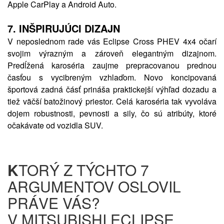
Apple CarPlay a Android Auto.
7.
INŠPIRUJÚCI DIZAJN
V neposlednom rade vás Eclipse Cross PHEV 4x4 očarí
svojim výrazným a zároveň elegantným dizajnom.
Predĺžená karoséria zaujme prepracovanou prednou
časťou s vycibreným vzhlaďom. Novo koncipovaná
športová zadná čásť prináša praktickejší výhľad dozadu a
tiež väčší batožinový priestor. Celá karoséria tak vyvoláva
dojem robustnosti, pevnosti a sily, čo sú atribúty, ktoré
očakávate od vozidla SUV.
K
TORÝ Z TÝCHTO 7
ARGUMENTOV OSLOVIL
PRÁVE VÁS?
V MITSUBISHI ECLIPSE