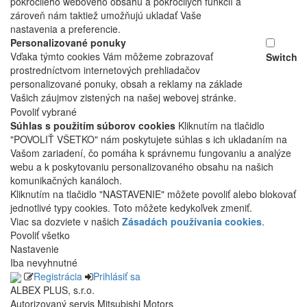
pokročilého webového obsahu a pokročilých funkcií a
zároveň nám taktiež umožňujú ukladať Vaše
nastavenia a preferencie.
Personalizované ponuky
Vďaka týmto cookies Vám môžeme zobrazovať
Switch
prostredníctvom internetových prehliadačov
personalizované ponuky, obsah a reklamy na základe
Vašich záujmov zistených na našej webovej stránke.
Povoliť vybrané
Súhlas s použitím súborov cookies
Kliknutím na tlačidlo
"POVOLIŤ VŠETKO" nám poskytujete súhlas s ich ukladaním na
Vašom zariadení, čo pomáha k správnemu fungovaniu a analýze
webu a k poskytovaniu personalizovaného obsahu na našich
komunikačných kanáloch.
Kliknutím na tlačidlo "NASTAVENIE" môžete povoliť alebo blokovať
jednotlivé typy cookies. Toto môžete kedykoľvek zmeniť.
Viac sa dozviete v našich
Zásadách používania cookies
.
Povoliť všetko
Nastavenie
Iba nevyhnutné
Registrácia
Prihlásiť sa
ALBEX PLUS, s.r.o.
Autorizovaný servis Mitsubishi Motors