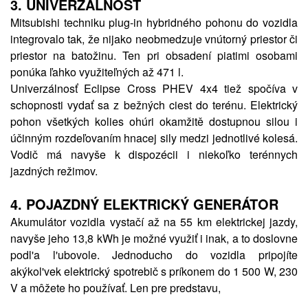
3.
UNIVERZÁLNOSŤ
Mitsubishi techniku plug-in hybridného pohonu do vozidla
integrovalo tak, že nijako neobmedzuje vnútorný priestor či
priestor na batožinu. Ten pri obsadení piatimi osobami
ponúka ľahko využiteľných až 471 l.
Univerzálnosť Eclipse Cross PHEV 4x4 tiež spočíva v
schopnosti vydať sa z bežných ciest do terénu. Elektrický
pohon všetkých kolies ohúri okamžitě dostupnou silou i
účinným rozdeľovaním hnacej sily medzi jednotlivé kolesá.
Vodič má navyše k dispozécii i niekoľko terénnych
jazdných režimov.
4.
POJAZDNÝ ELEKTRICKÝ GENERÁTOR
Akumulátor vozidla vystačí až na 55 km elektrickej jazdy,
navyše jeho 13,8 kWh je možné využiť i inak, a to doslovne
podl'a l'ubovole. Jednoducho do vozidla pripojíte
akýkol'vek elektrický spotrebič s príkonem do 1 500 W, 230
V a môžete ho používať. Len pre predstavu,