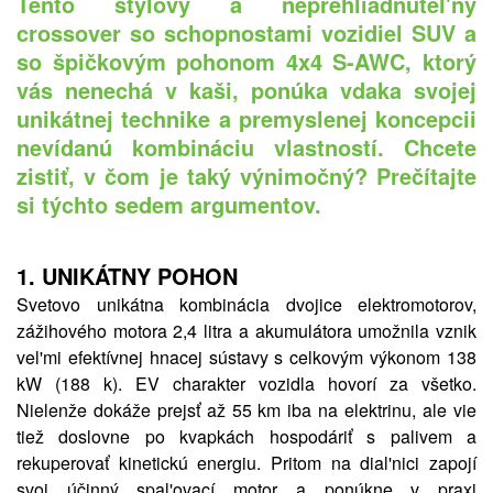
Tento štýlový a neprehliadnutel'ný
crossover so schopnostami vozidiel SUV a
so špičkovým pohonom 4x4 S-AWC, ktorý
vás nenechá v kaši, ponúka vdaka svojej
unikátnej technike a premyslenej koncepcii
nevídanú kombináciu vlastností. Chcete
zistiť, v čom je taký výnimočný? Prečítajte
si týchto sedem argumentov.
1.
UNIKÁTNY POHON
Svetovo unikátna kombinácia dvojice elektromotorov,
zážihového motora 2,4 litra a akumulátora umožnila vznik
vel'mi efektívnej hnacej sústavy s celkovým výkonom 138
kW (188 k). EV charakter vozidla hovorí za všetko.
Nielenže dokáže prejsť až 55 km iba na elektrinu, ale vie
tiež doslovne po kvapkách hospodáriť s palivem a
rekuperovať kinetickú energiu. Pritom na dial'nici zapojí
svoj účinný spal'ovací motor a ponúkne v praxi