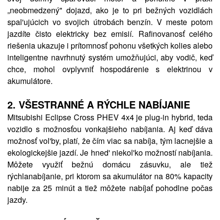
„neobmedzený" dojazd, ako je to pri bežných vozidlách
spal'ujúcich vo svojich útrobách benzín. V meste potom
jazdíte čisto elektricky bez emisií. Rafinovanosť celého
riešenia ukazuje i prítomnosť pohonu všetkých kolies alebo
inteligentne navrhnutý systém umožňujúci, aby vodič, keď
chce, mohol ovplyvniť hospodárenie s elektrinou v
akumulátore.
2.
VŠESTRANNÉ A RÝCHLE NABÍJANIE
Mitsubishi Eclipse Cross PHEV 4x4 je plug-in hybrid, teda
vozidlo s možnosťou vonkajšieho nabíjania. Aj keď dáva
možnosť vol'by, platí, že čím viac sa nabíja, tým lacnejšie a
ekologickejšie jazdí. Je hned' niekol'ko možností nabíjania.
Môžete využiť bežnú domácu zásuvku, ale tiež
rýchlanabíjanie, pri ktorom sa akumulátor na 80% kapacity
nabije za 25 minút a tiež môžete nabíjať pohodlne počas
jazdy.