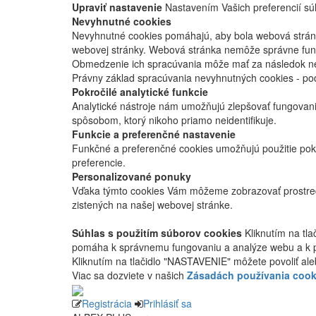
Upraviť nastavenie
Nastavením Vašich preferencií súh
Nevyhnutné cookies
Nevyhnutné cookies pomáhajú, aby bola webová stránka
webovej stránky. Webová stránka nemôže správne fung
Obmedzenie ich spracúvania môže mať za následok nes
Právny základ spracúvania nevyhnutných cookies - po
Pokročilé analytické funkcie
Analytické nástroje nám umožňujú zlepšovať fungovan
spôsobom, ktorý nikoho priamo neidentifikuje.
Funkcie a preferenčné nastavenie
Funkčné a preferenčné cookies umožňujú použitie pok
preferencie.
Personalizované ponuky
Vďaka týmto cookies Vám môžeme zobrazovať prostred
zistených na našej webovej stránke.
Súhlas s použitím súborov cookies
Kliknutím na tl
pomáha k správnemu fungovaniu a analýze webu a k 
Kliknutím na tlačidlo "NASTAVENIE" môžete povoliť ale
Viac sa dozviete v našich
Zásadách používania cook
Registrácia
Prihlásiť sa