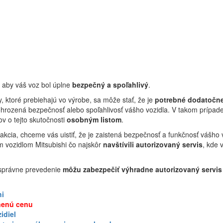
, aby váš voz bol úplne
bezpečný a spoľahlivý
.
ity, ktoré prebiehajú vo výrobe, sa môže stať, že je
potrebné dodatočne
ohrozená bezpečnosť alebo spoľahlivosť vášho vozidla. V takom prípad
ov o tejto skutočnosti
osobným listom
.
 akcia, chceme vás uistiť, že je zaistená bezpečnosť a funkčnosť vášho 
m vozidlom Mitsubishi čo najskôr
navštívili autorizovaný servis
, kde
správne prevedenie
môžu zabezpečiť výhradne autorizovaný servis
hi
nenú cenu
idiel