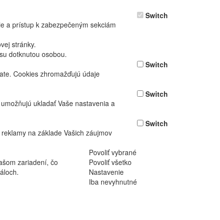
Switch
nie a prístup k zabezpečeným sekciám
ej stránky.
asu dotknutou osobou.
Switch
vate. Cookies zhromažďujú údaje
Switch
ž umožňujú ukladať Vaše nastavenia a
Switch
 reklamy na základe Vašich záujmov
Povoliť vybrané
ašom zariadení, čo
Povoliť všetko
áloch.
Nastavenie
Iba nevyhnutné