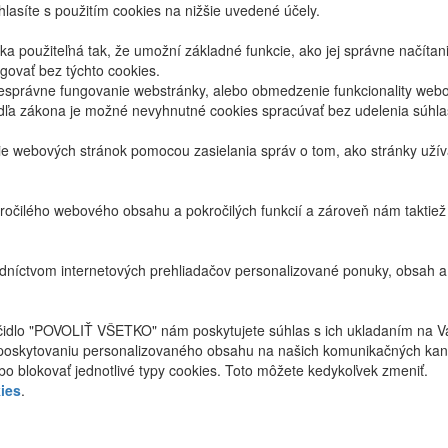
lasíte s použitím cookies na nižšie uvedené účely.
 použiteľná tak, že umožní základné funkcie, ako jej správne načíta
ovať bez týchto cookies.
právne fungovanie webstránky, alebo obmedzenie funkcionality webov
dľa zákona je možné nevyhnutné cookies spracúvať bez udelenia súhl
ie webových stránok pomocou zasielania správ o tom, ako stránky uží
ročilého webového obsahu a pokročilých funkcií a zároveň nám taktie
níctvom internetových prehliadačov personalizované ponuky, obsah a
ačidlo "POVOLIŤ VŠETKO" nám poskytujete súhlas s ich ukladaním na V
poskytovaniu personalizovaného obsahu na našich komunikačných kan
bo blokovať jednotlivé typy cookies. Toto môžete kedykoľvek zmeniť.
ies
.