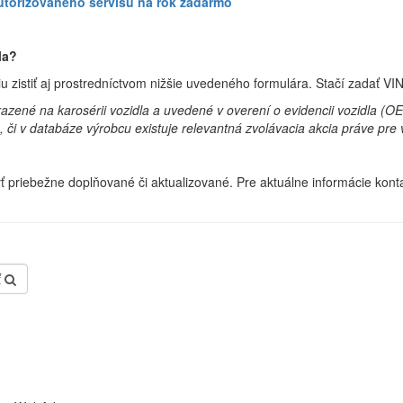
utorizovaného servisu na rok zadarmo
la?
 zistiť aj prostredníctvom nižšie uvedeného formulára. Stačí zadať VI
vyrazené na karosérii vozidla a uvedené v overení o evidencii vozidla (
e, či v databáze výrobcu existuje relevantná zvolávacia akcia práve pre 
ť priebežne doplňované či aktualizované. Pre aktuálne informácie kont
ť