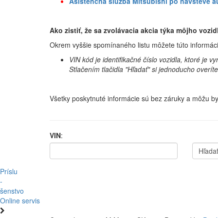
Asistenčná služba Mitsubishi po návšteve a
Ako zistiť, že sa zvolávacia akcia týka môjho vozid
Okrem vyššie spomínaného listu môžete túto informáciu
VIN kód je identifikačné číslo vozidla, ktoré je 
Stlačením tlačidla "Hľadať" si jednoducho overít
Všetky poskytnuté informácie sú bez záruky a môžu by
VIN
:
Hľada
Príslu
-
šenstvo
Online servis