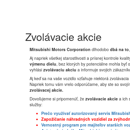
Zvolávacie akcie
Mitsubishi Motors Corporation
dlhodobo
dbá na to
Aj napriek všetkej starostlivosti a prísnej kontrole kval
výmenu dielu
, bez ktorých by potenciálne mohla byť 
vyhlási
zvolávaciu akciu
a informuje svojich zákazník
Aj keď sa na vaše vozidlo vzťahuje niektorá zvolávacia
Napriek tomu vám vrelo odporúčame, aby ste so svojí
zvolávacej akcie.
Dovoľujeme si pripomenúť, že
zvolávacie akcie
a ich 
služby:
Prečo využívať autorizovaný servis Mitsubis
Zapožičanie náhradných vozidiel za zvýhod
Vernostný program pre majiteľov starších voz